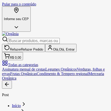
Pular para o conteúdo
Informe seu CEP
Refazer
Refazer
Pedido
Olá,
Olá,
Entrar
R$ 0,00
Todas as categorias
Assinatura mensal de cestas
Legumes Orgânicos
Verduras, folhas e
ervas
Frutas Orgânicas
Condimento & Tempero regional
Mercearia
Orgânica
Post
Início