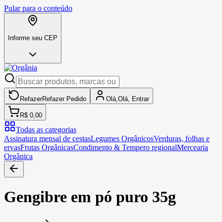
Pular para o conteúdo
Informe seu CEP
Refazer
Refazer
Pedido
Olá,
Olá,
Entrar
R$ 0,00
Todas as categorias
Assinatura mensal de cestas
Legumes Orgânicos
Verduras, folhas e
ervas
Frutas Orgânicas
Condimento & Tempero regional
Mercearia
Orgânica
Gengibre em pó puro 35g