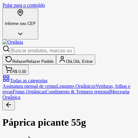
Pular para o conteúdo
Informe seu CEP
Refazer
Refazer
Pedido
Olá,
Olá,
Entrar
R$ 0,00
Todas as categorias
Assinatura mensal de cestas
Legumes Orgânicos
Verduras, folhas e
ervas
Frutas Orgânicas
Condimento & Tempero regional
Mercearia
Orgânica
Páprica picante 55g